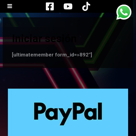
Ir
al
contenido
Iniciar sesión
[ultimatemember form_id=»892″]