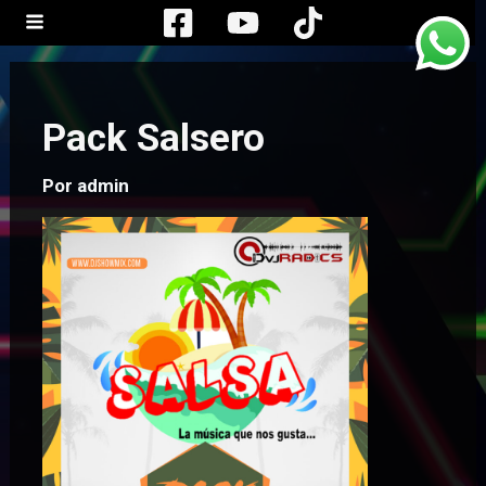
Ir
al
contenido
Pack Salsero
Por
admin